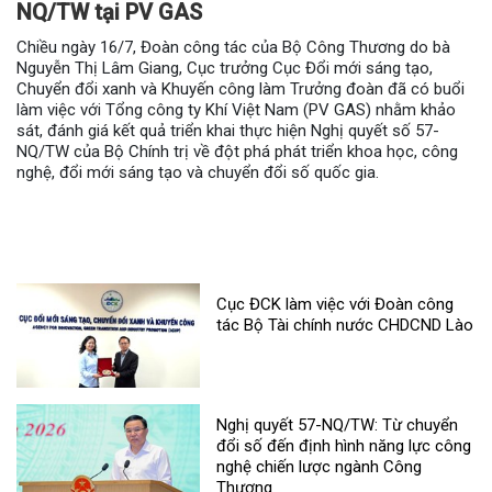
NQ/TW tại PV GAS
phát triển khoa học, công nghệ, đổi mới sáng
tạo và chuyển đổi số và đề án 06
Chiều ngày 16/7, Đoàn công tác của Bộ Công Thương do bà
Nguyễn Thị Lâm Giang, Cục trưởng Cục Đổi mới sáng tạo,
Chiều 10/7, Bộ trưởng Bộ Công Thương Lê Mạnh Hùng đã chủ
Chuyển đổi xanh và Khuyến công làm Trưởng đoàn đã có buổi
trì Hội nghị Ban chỉ đạo của Bộ Công Thương về Phát triển
làm việc với Tổng công ty Khí Việt Nam (PV GAS) nhằm khảo
khoa học, công nghệ, đổi mới sáng tạo, chuyển đổi số và Đề án
sát, đánh giá kết quả triển khai thực hiện Nghị quyết số 57-
06.
NQ/TW của Bộ Chính trị về đột phá phát triển khoa học, công
nghệ, đổi mới sáng tạo và chuyển đổi số quốc gia.
Cục ĐCK làm việc với Đoàn công
tác Bộ Tài chính nước CHDCND Lào
Nghị quyết 57-NQ/TW: Từ chuyển
đổi số đến định hình năng lực công
nghệ chiến lược ngành Công
Thương