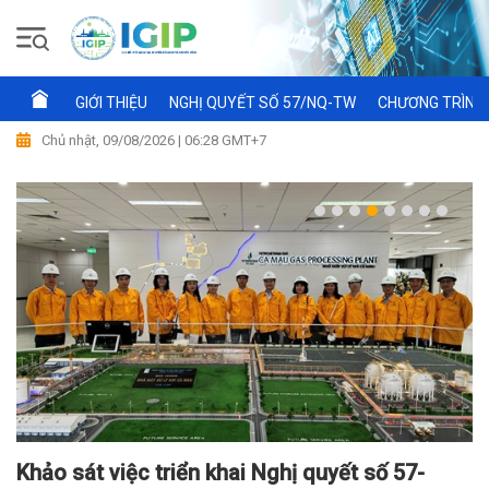
GIỚI THIỆU
NGHỊ QUYẾT SỐ 57/NQ-TW
CHƯƠNG TRÌNH 
Chủ nhật, 09/08/2026 | 06:28 GMT+7
Khảo sát việc triển khai Nghị quyết số 57-
Hội nghị Ban Chỉ đạo của Bộ Công Thương về