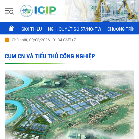
GIỚI THIỆU
NGHỊ QUYẾT SỐ 57/NQ-TW
CHƯƠNG TRÌNH 
Chủ nhật, 09/08/2026 | 01:34 GMT+7
CỤM CN VÀ TIỂU THỦ CÔNG NGHIỆP