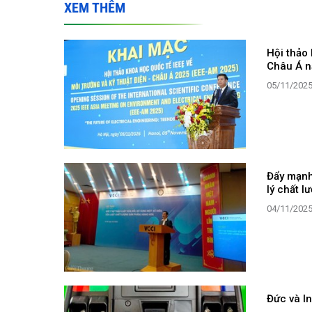
XEM THÊM
Hội thảo 
Châu Á 
05/11/202
Đẩy mạnh
lý chất 
04/11/202
Đức và In