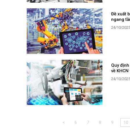
Đề xuất 
ngang tầ
24/10/202
Quy định 
về KHCN 
24/10/202
<
6
7
8
9
10