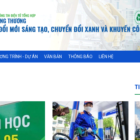
ƠNG TRÌNH - DỰ ÁN
VĂN BẢN
THÔNG BÁO
LIÊN HỆ
T