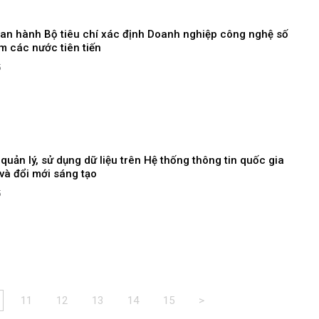
ban hành Bộ tiêu chí xác định Doanh nghiệp công nghệ số
m các nước tiên tiến
5
quản lý, sử dụng dữ liệu trên Hệ thống thông tin quốc gia
và đổi mới sáng tạo
5
11
12
13
14
15
>