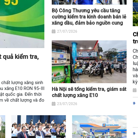
Bộ Công Thương yêu cầu tăng
cường kiểm tra kinh doanh bán lẻ
xăng dầu, đảm bảo nguồn cung
27/07/2026
Ch
tr
Ch
 quả kiểm tra,
Ch
lu
hà
và
kỳ
t chất lượng xăng sinh
u xăng E10 RON 95-III
Hà Nội sẽ tổng kiểm tra, giám sát
t quốc gia. Đến thời
chất lượng xăng E10
ạm về chất lượng và đo
23/07/2026