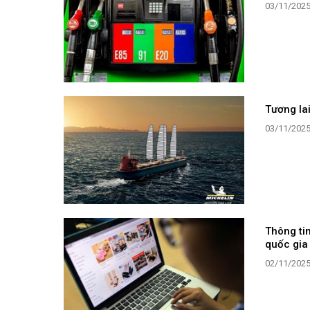
03/11/202
Tương la
03/11/202
Thông ti
quốc gia
02/11/202