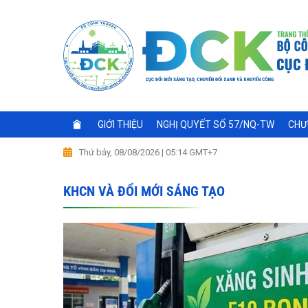
GIỚI THIỆU
NGHỊ QUYẾT SỐ 57/NQ-TW
CHƯ
Thứ bảy, 08/08/2026 | 05:14 GMT+7
KHCN VÀ ĐỔI MỚI SÁNG TẠO