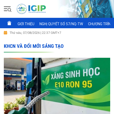
GIỚI THIỆU
NGHỊ QUYẾT SỐ 57/NQ-TW
CHƯƠNG TRÌNH 
Thứ sáu, 07/08/2026 | 22:37 GMT+7
KHCN VÀ ĐỔI MỚI SÁNG TẠO