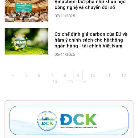
Vinachem bứt phá nhờ khoa học
công nghệ và chuyển đổi số
07/11/2025
Cơ chế định giá carbon của EU và
hàm ý chính sách cho hệ thống
ngân hàng - tài chính Việt Nam
05/11/2025
<
5
6
7
8
9
10
11
12
13
14
>