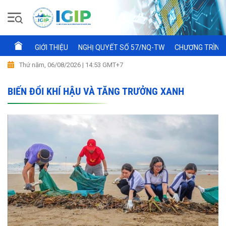
GIỚI THIỆU
NGHỊ QUYẾT SỐ 57/NQ-TW
CHƯƠNG TRÌNH 
Thứ năm, 06/08/2026 | 14:53 GMT+7
BIẾN ĐỔI KHÍ HẬU VÀ TĂNG TRƯỞNG XANH