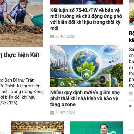
Kết luận số 75-KL/TW về bảo vệ
môi trường và chủ động ứng phó
với biến đổi khí hậu trong thời kỳ
mới
Bộ
29/07/2026
ki
Sa
ị thực hiện Kết
ch
bư
đư
th
ph
ực Ban Bí thư Trần
tr
 Chính trị thực hiện
 hành Trung ương Đảng
Nhiều quy định mới về giảm nhẹ
i biến đổi khí hậu
phát thải khí nhà kính và bảo vệ
8/7/2026).
tầng ozone
24/07/2026