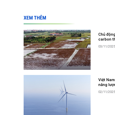
XEM THÊM
Chủ động 
carbon t
03/11/202
Việt Nam
năng lượ
02/11/202