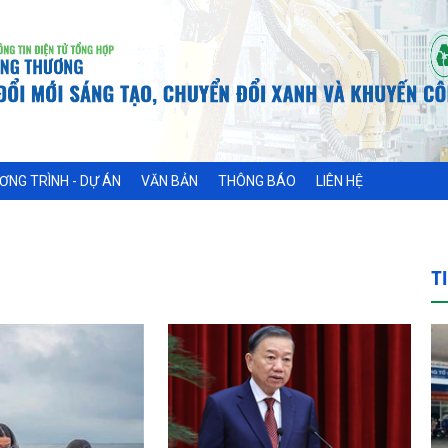
ƠNG TRÌNH - DỰ ÁN
VĂN BẢN
THÔNG BÁO
LIÊN HỆ
T