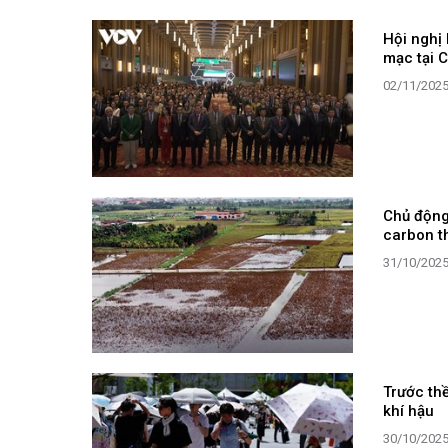
Hội nghị 
mạc tại 
02/11/202
Chủ động 
carbon t
31/10/202
Trước th
khí hậu
30/10/202