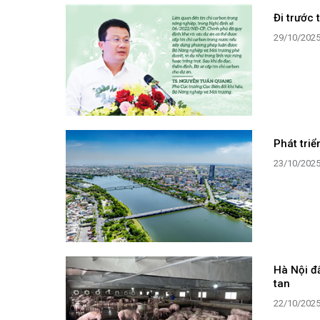
Đi trước 
29/10/202
Phát triể
23/10/202
Hà Nội đ
tan
22/10/202