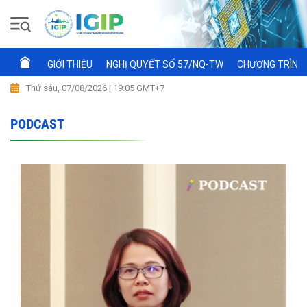
GIỚI THIỆU
NGHỊ QUYẾT SỐ 57/NQ-TW
CHƯƠNG TRÌNH 
Thứ sáu, 07/08/2026 | 19:05 GMT+7
PODCAST