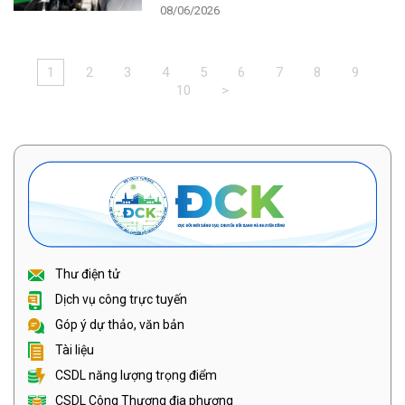
08/06/2026
1
2
3
4
5
6
7
8
9
10
>
Thư điện tử
Dịch vụ công trực tuyến
Góp ý dự thảo, văn bản
Tài liệu
CSDL năng lượng trọng điểm
CSDL Công Thương địa phương