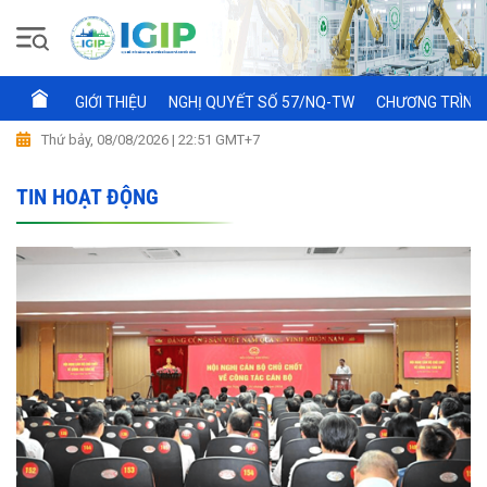
GIỚI THIỆU
NGHỊ QUYẾT SỐ 57/NQ-TW
CHƯƠNG TRÌNH 
Thứ bảy, 08/08/2026 | 22:51 GMT+7
TIN HOẠT ĐỘNG