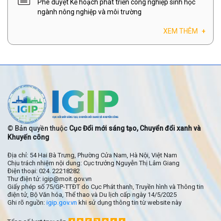
Phê duyệt Kế hoạch phát triển công nghiệp sinh học
ngành nông nghiệp và môi trường
XEM THÊM
+
© Bản quyền thuộc
Cục Đổi mới sáng tạo, Chuyển đổi xanh và
Khuyến công
Địa chỉ: 54 Hai Bà Trưng, Phường Cửa Nam, Hà Nội, Việt Nam
Chịu trách nhiệm nội dung: Cục trưởng Nguyễn Thị Lâm Giang
Điện thoại: 024. 22218282
Thư điện tử: igip@moit.gov.vn
Giấy phép số 75/GP-TTĐT do Cục Phát thanh, Truyền hình và Thông tin
điện tử, Bộ Văn hóa, Thể thao và Du lịch cấp ngày 14/5/2025
Ghi rõ nguồn:
igip.gov.vn
khi sử dụng thông tin từ website này