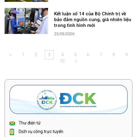
Kết luận số 14 của Bộ Chính trị về
bảo đảm nguồn cung, giá nhiên liệu
trong tình hình mới
23/03/2026
<
1
2
3
4
5
6
7
8
9
10
>
Thư điện tử
Dịch vụ công trực tuyến