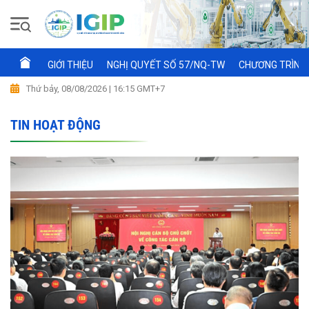
GIỚI THIỆU
NGHỊ QUYẾT SỐ 57/NQ-TW
CHƯƠNG TRÌNH 
Thứ bảy, 08/08/2026 | 16:15 GMT+7
TIN HOẠT ĐỘNG