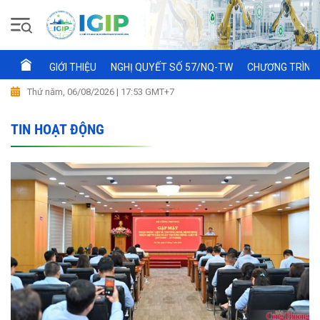
GIỚI THIỆU
NGHỊ QUYẾT SỐ 57/NQ-TW
CHƯƠNG TRÌNH 
Thứ năm, 06/08/2026 | 17:53 GMT+7
TIN HOẠT ĐỘNG