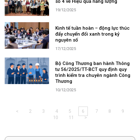
số 4 về Hiệu quả năng lượng
19/12/2025
Kinh tế tuần hoàn – động lực thúc
đẩy chuyển đổi xanh trong kỷ
nguyên số
17/12/2025
Bộ Công Thương ban hành Thông
tư 56/2025/TT-BCT quy định quy
trình kiểm tra chuyên ngành Công
Thương
10/12/2025
<
2
3
4
5
6
7
8
9
10
11
>