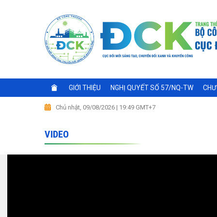
GIỚI THIỆU
NGHỊ QUYẾT SỐ 57/NQ-TW
CHƯ
Chủ nhật, 09/08/2026 | 19:49 GMT+7
VIDEO