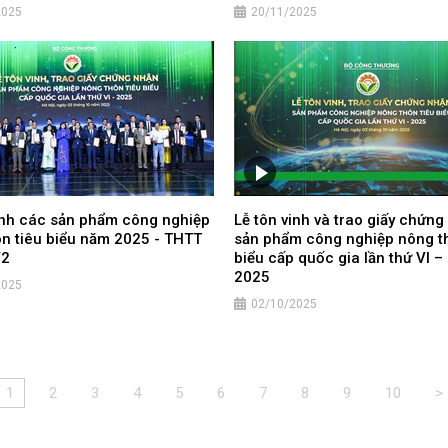
2025
20/11/2025
inh các sản phẩm công nghiệp
Lễ tôn vinh và trao giấy chứng
n tiêu biểu năm 2025 - THTT
sản phẩm công nghiệp nông th
V2
biểu cấp quốc gia lần thứ VI 
2025
2025
02/10/2025
1
2
3
4
5
6
7
8
9
10
>