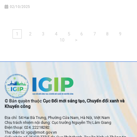
02/10/2025
1
2
3
4
5
6
7
8
9
10
>
© Bản quyền thuộc
Cục Đổi mới sáng tạo, Chuyển đổi xanh và
Khuyến công
Địa chỉ: 54 Hai Bà Trưng, Phường Cửa Nam, Hà Nội, Việt Nam
Chịu trách nhiệm nội dung: Cục trưởng Nguyễn Thị Lâm Giang
Điện thoại: 024. 22218282
Thư điện tử: igip@moit.gov.vn