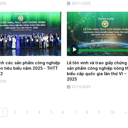
2025
20/11/2025
inh các sản phẩm công nghiệp
Lễ tôn vinh và trao giấy chứng
n tiêu biểu năm 2025 - THTT
sản phẩm công nghiệp nông th
V2
biểu cấp quốc gia lần thứ VI 
2025
2025
02/10/2025
1
2
3
4
5
6
7
8
9
10
>