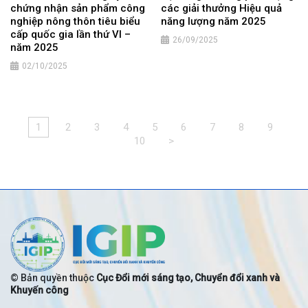
chứng nhận sản phẩm công
các giải thưởng Hiệu quả
nghiệp nông thôn tiêu biểu
năng lượng năm 2025
cấp quốc gia lần thứ VI –
26/09/2025
năm 2025
02/10/2025
1
2
3
4
5
6
7
8
9
10
>
© Bản quyền thuộc
Cục Đổi mới sáng tạo, Chuyển đổi xanh và
Khuyến công