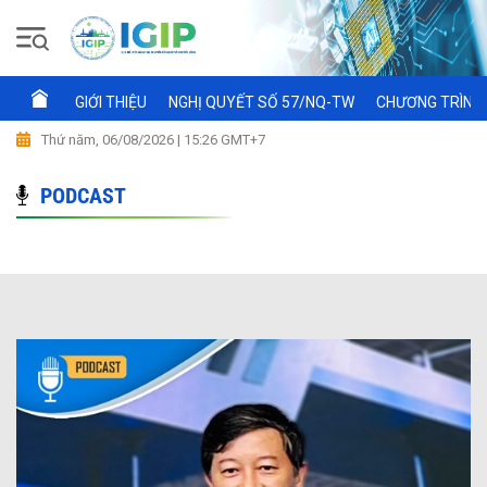
GIỚI THIỆU
NGHỊ QUYẾT SỐ 57/NQ-TW
CHƯƠNG TRÌNH 
Thứ năm, 06/08/2026 | 15:26 GMT+7
PODCAST