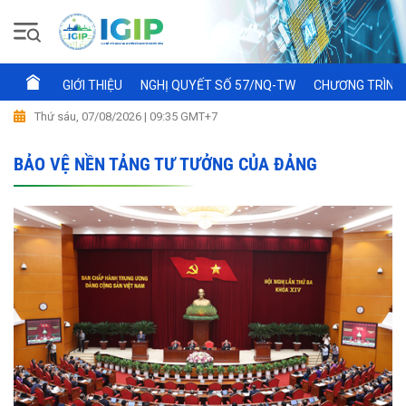
GIỚI THIỆU
NGHỊ QUYẾT SỐ 57/NQ-TW
CHƯƠNG TRÌNH 
Thứ sáu, 07/08/2026 | 09:35 GMT+7
BẢO VỆ NỀN TẢNG TƯ TƯỞNG CỦA ĐẢNG