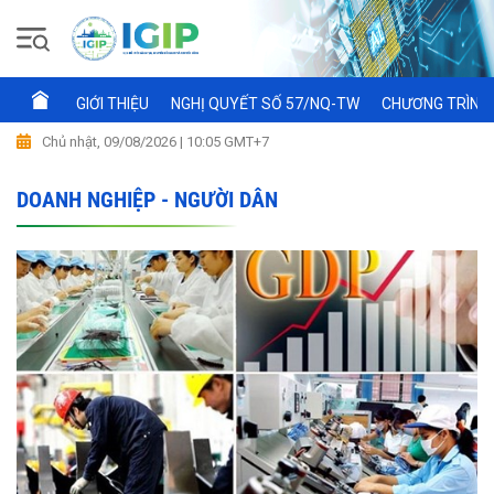
GIỚI THIỆU
NGHỊ QUYẾT SỐ 57/NQ-TW
CHƯƠNG TRÌNH 
Chủ nhật, 09/08/2026 | 10:05 GMT+7
DOANH NGHIỆP - NGƯỜI DÂN