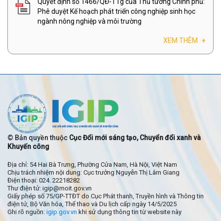
Quyết định số 1466/QĐ-TTg của Thủ tướng Chính phủ:
Phê duyệt Kế hoạch phát triển công nghiệp sinh học
ngành nông nghiệp và môi trường
XEM THÊM
+
© Bản quyền thuộc
Cục Đổi mới sáng tạo, Chuyển đổi xanh và
Khuyến công
Địa chỉ: 54 Hai Bà Trưng, Phường Cửa Nam, Hà Nội, Việt Nam
Chịu trách nhiệm nội dung: Cục trưởng Nguyễn Thị Lâm Giang
Điện thoại: 024. 22218282
Thư điện tử: igip@moit.gov.vn
Giấy phép số 75/GP-TTĐT do Cục Phát thanh, Truyền hình và Thông tin
điện tử, Bộ Văn hóa, Thể thao và Du lịch cấp ngày 14/5/2025
Ghi rõ nguồn:
igip.gov.vn
khi sử dụng thông tin từ website này