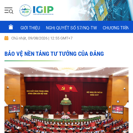
GIỚI THIỆU
NGHỊ QUYẾT SỐ 57/NQ-TW
CHƯƠNG TRÌNH 
Chủ nhật, 09/08/2026 | 12:55 GMT+7
BẢO VỆ NỀN TẢNG TƯ TƯỞNG CỦA ĐẢNG