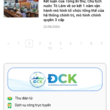
Kết luận của Tổng Bí thư, Chủ tịch
nước Tô Lâm về sơ kết 1 năm vận
hành mô hình tổ chức tổng thể của
hệ thống chính trị, mô hình chính
quyền 3 cấp
22/06/2026
<
1
2
3
4
5
6
7
8
9
10
>
Thư điện tử
Dịch vụ công trực tuyến