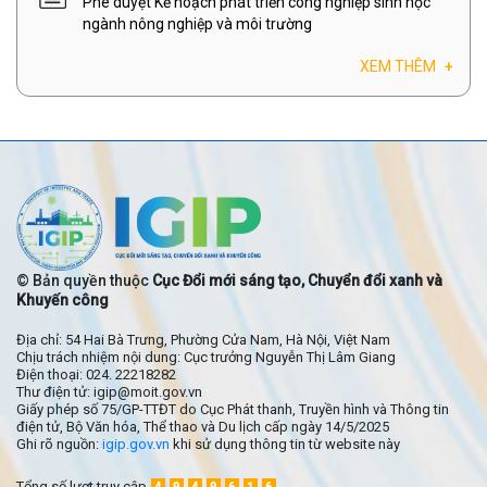
Phê duyệt Kế hoạch phát triển công nghiệp sinh học
ngành nông nghiệp và môi trường
XEM THÊM
+
© Bản quyền thuộc
Cục Đổi mới sáng tạo, Chuyển đổi xanh và
Khuyến công
Địa chỉ: 54 Hai Bà Trưng, Phường Cửa Nam, Hà Nội, Việt Nam
Chịu trách nhiệm nội dung: Cục trưởng Nguyễn Thị Lâm Giang
Điện thoại: 024. 22218282
Thư điện tử: igip@moit.gov.vn
Giấy phép số 75/GP-TTĐT do Cục Phát thanh, Truyền hình và Thông tin
điện tử, Bộ Văn hóa, Thể thao và Du lịch cấp ngày 14/5/2025
Ghi rõ nguồn:
igip.gov.vn
khi sử dụng thông tin từ website này
Tổng số lượt truy cập
4
9
4
9
6
1
6