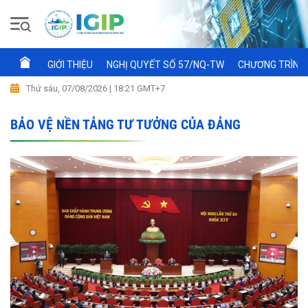
GIỚI THIỆU
NGHỊ QUYẾT SỐ 57/NQ-TW
CHƯƠNG TRÌNH 
Thứ sáu, 07/08/2026 | 18:21 GMT+7
BẢO VỆ NỀN TẢNG TƯ TƯỞNG CỦA ĐẢNG