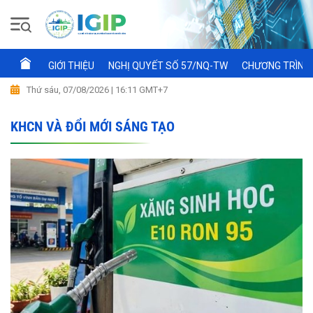
GIỚI THIỆU
NGHỊ QUYẾT SỐ 57/NQ-TW
CHƯƠNG TRÌNH 
Thứ sáu, 07/08/2026 | 16:11 GMT+7
KHCN VÀ ĐỔI MỚI SÁNG TẠO