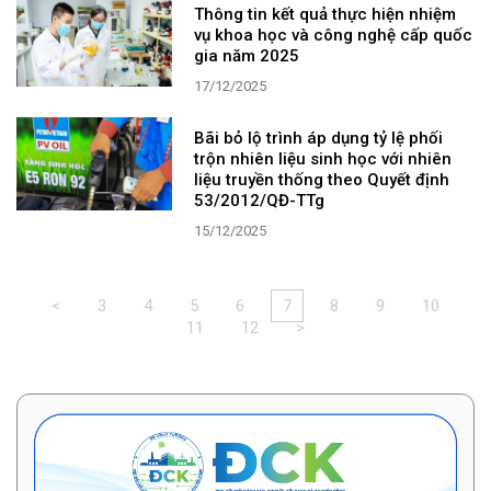
Thông tin kết quả thực hiện nhiệm
vụ khoa học và công nghệ cấp quốc
gia năm 2025
17/12/2025
Bãi bỏ lộ trình áp dụng tỷ lệ phối
trộn nhiên liệu sinh học với nhiên
liệu truyền thống theo Quyết định
53/2012/QĐ-TTg
15/12/2025
<
3
4
5
6
7
8
9
10
11
12
>