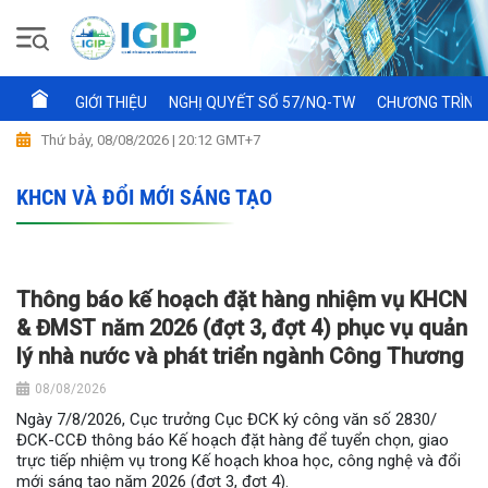
GIỚI THIỆU
NGHỊ QUYẾT SỐ 57/NQ-TW
CHƯƠNG TRÌNH 
Thứ bảy, 08/08/2026 | 20:12 GMT+7
KHCN VÀ ĐỔI MỚI SÁNG TẠO
Thông báo kế hoạch đặt hàng nhiệm vụ KHCN
& ĐMST năm 2026 (đợt 3, đợt 4) phục vụ quản
lý nhà nước và phát triển ngành Công Thương
08/08/2026
Ngày 7/8/2026, Cục trưởng Cục ĐCK ký công văn số 2830/
ĐCK-CCĐ thông báo Kế hoạch đặt hàng để tuyển chọn, giao
trực tiếp nhiệm vụ trong Kế hoạch khoa học, công nghệ và đổi
mới sáng tạo năm 2026 (đợt 3, đợt 4).