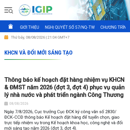
GIỚI THIỆU
NGHỊ QUYẾT SỐ 57/NQ-TW
CHƯƠNG TRÌNH 
Thứ bảy, 08/08/2026 | 21:04 GMT+7
KHCN VÀ ĐỔI MỚI SÁNG TẠO
Thông báo kế hoạch đặt hàng nhiệm vụ KHCN
& ĐMST năm 2026 (đợt 3, đợt 4) phục vụ quản
lý nhà nước và phát triển ngành Công Thương
08/08/2026
Ngày 7/8/2026, Cục trưởng Cục ĐCK ký công văn số 2830/
ĐCK-CCĐ thông báo Kế hoạch đặt hàng để tuyển chọn, giao
trực tiếp nhiệm vụ trong Kế hoạch khoa học, công nghệ và đổi
mới sáng tạo năm 2026 (đợt 3, đợt 4).