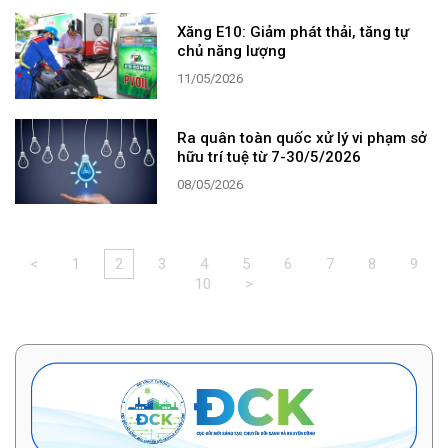
Xăng E10: Giảm phát thải, tăng tự
chủ năng lượng
11/05/2026
Ra quân toàn quốc xử lý vi phạm sở
hữu trí tuệ từ 7-30/5/2026
08/05/2026
<
1
2
3
4
5
6
7
8
9
10
>