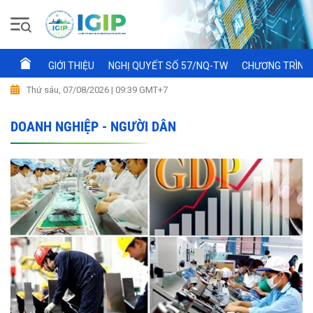
GIỚI THIỆU
NGHỊ QUYẾT SỐ 57/NQ-TW
CHƯƠNG TRÌNH 
Thứ sáu, 07/08/2026 | 09:39 GMT+7
DOANH NGHIỆP - NGƯỜI DÂN