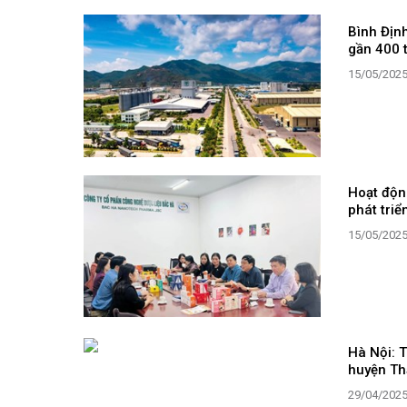
Bình Địn
gần 400 
15/05/202
Hoạt độn
phát triể
15/05/202
Hà Nội: 
huyện Th
29/04/202