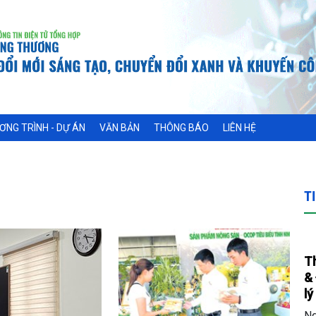
ƠNG TRÌNH - DỰ ÁN
VĂN BẢN
THÔNG BÁO
LIÊN HỆ
T
T
& 
lý
Ng