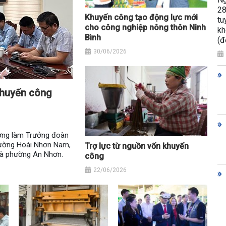
28
Khuyến công tạo động lực mới
tu
cho công nghiệp nông thôn Ninh
kh
Bình
(đ
30/06/2026
 khuyến công
ưởng làm Trưởng đoàn
phường Hoài Nhơn Nam,
Trợ lực từ nguồn vốn khuyến
và phường An Nhơn.
công
22/06/2026