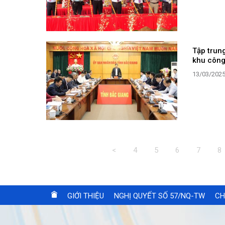
Tập trung
khu công
13/03/202
<
4
5
6
7
8
GIỚI THIỆU
NGHỊ QUYẾT SỐ 57/NQ-TW
CH