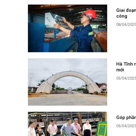
Giai đoạ
công
08/04/202
Hà Tĩnh 
mới
03/04/202
Góp phần 
03/04/202