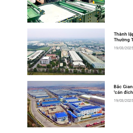
Thành lậ
Thường T
19/03/202
Bắc Giang
'cán đíc
19/03/202