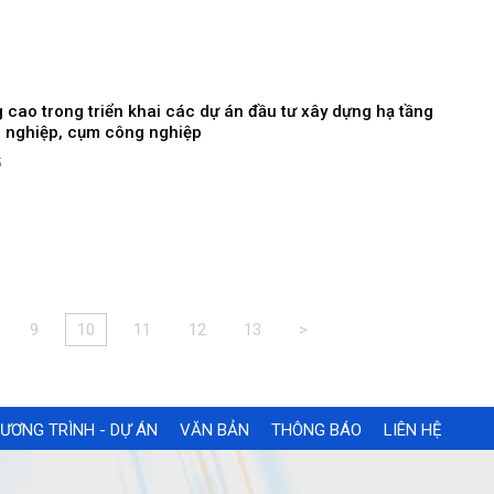
 cao trong triển khai các dự án đầu tư xây dựng hạ tầng
 nghiệp, cụm công nghiệp
5
9
10
11
12
13
>
ƯƠNG TRÌNH - DỰ ÁN
VĂN BẢN
THÔNG BÁO
LIÊN HỆ