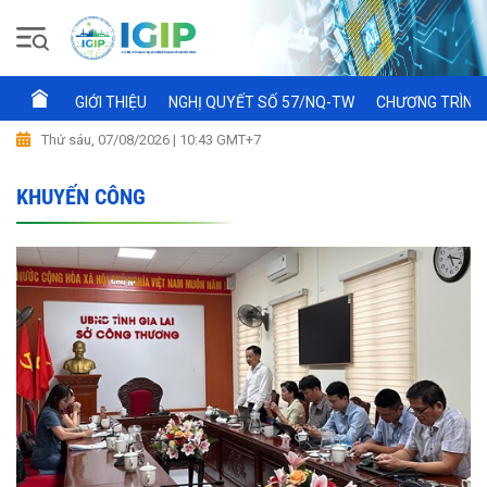
GIỚI THIỆU
NGHỊ QUYẾT SỐ 57/NQ-TW
CHƯƠNG TRÌNH 
Thứ sáu, 07/08/2026 | 10:43 GMT+7
KHUYẾN CÔNG