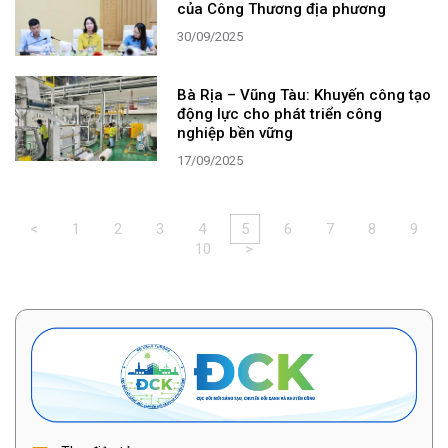
của Công Thương địa phương
30/09/2025
Bà Rịa – Vũng Tàu: Khuyến công tạo
động lực cho phát triển công
nghiệp bền vững
17/09/2025
<
1
2
3
4
5
6
7
8
9
10
>