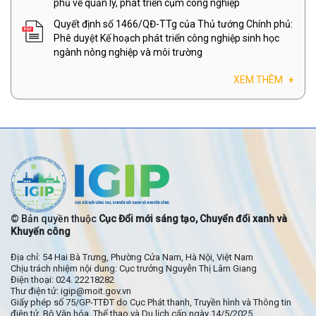
phủ về quản lý, phát triển cụm công nghiệp
Quyết định số 1466/QĐ-TTg của Thủ tướng Chính phủ:
Phê duyệt Kế hoạch phát triển công nghiệp sinh học
ngành nông nghiệp và môi trường
XEM THÊM
+
© Bản quyền thuộc
Cục Đổi mới sáng tạo, Chuyển đổi xanh và
Khuyến công
Địa chỉ: 54 Hai Bà Trưng, Phường Cửa Nam, Hà Nội, Việt Nam
Chịu trách nhiệm nội dung: Cục trưởng Nguyễn Thị Lâm Giang
Điện thoại: 024. 22218282
Thư điện tử: igip@moit.gov.vn
Giấy phép số 75/GP-TTĐT do Cục Phát thanh, Truyền hình và Thông tin
điện tử, Bộ Văn hóa, Thể thao và Du lịch cấp ngày 14/5/2025