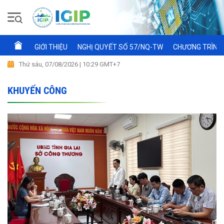
GIỚI THIỆU
NGHỊ QUYẾT SỐ 57/NQ-TW
CHƯƠNG TRÌNH 
Thứ sáu, 07/08/2026 | 10:29 GMT+7
KHUYẾN CÔNG