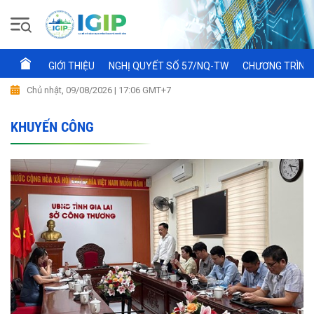
GIỚI THIỆU
NGHỊ QUYẾT SỐ 57/NQ-TW
CHƯƠNG TRÌNH 
Chủ nhật, 09/08/2026 | 17:06 GMT+7
KHUYẾN CÔNG